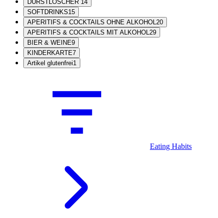
DURSTLÖSCHER
14
SOFTDRINKS
15
APERITIFS & COCKTAILS OHNE ALKOHOL
20
APERITIFS & COCKTAILS MIT ALKOHOL
29
BIER & WEINE
9
KINDERKARTE
7
Artikel glutenfrei
1
Eating Habits