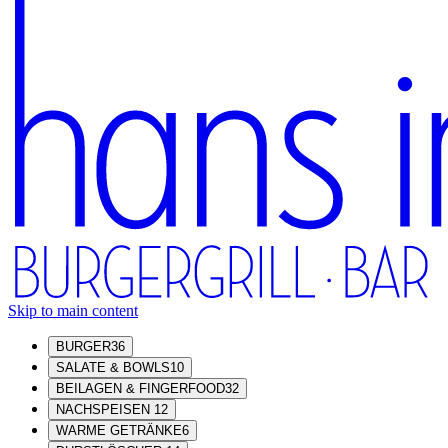
Skip to main content
BURGER
36
SALATE & BOWLS
10
BEILAGEN & FINGERFOOD
32
NACHSPEISEN
12
WARME GETRÄNKE
6