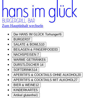
Zum Hauptinhalt wechseln
Der HANS IM GLÜCK Torhunger!
6
BURGER
37
SALATE & BOWLS
10
BEILAGEN & FINGERFOOD
33
NACHSPEISEN
7
WARME GETRÄNKE
6
DURSTLÖSCHER
14
SOFTDRINKS
14
APERITIFS & COCKTAILS OHNE ALKOHOL
20
APERITIFS & COCKTAILS MIT ALKOHOL
27
BIER & WEINE
12
KINDERKARTE
5
Artikel glutenfrei
1