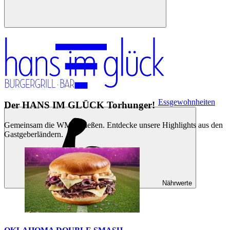
Essgewohnheiten
Der HANS IM GLÜCK Torhunger!
Gemeinsam die WM genießen. Entdecke unsere Highlights aus den
Gastgeberländern.
Nährwerte