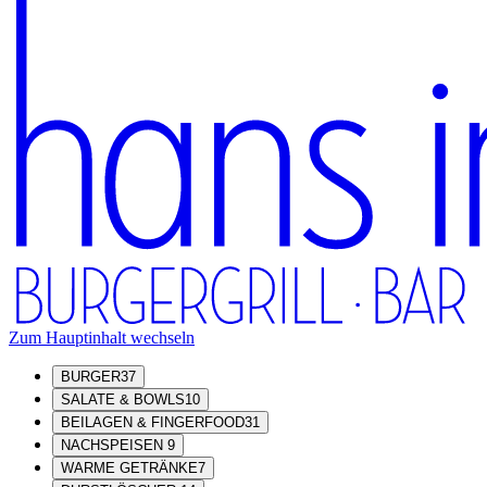
Zum Hauptinhalt wechseln
BURGER
37
SALATE & BOWLS
10
BEILAGEN & FINGERFOOD
31
NACHSPEISEN
9
WARME GETRÄNKE
7