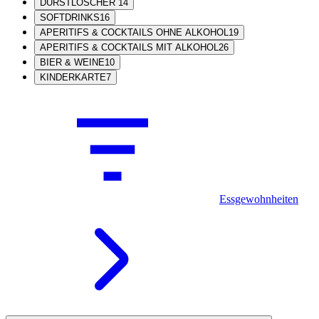
DURSTLÖSCHER
14
SOFTDRINKS
16
APERITIFS & COCKTAILS OHNE ALKOHOL
19
APERITIFS & COCKTAILS MIT ALKOHOL
26
BIER & WEINE
10
KINDERKARTE
7
Essgewohnheiten