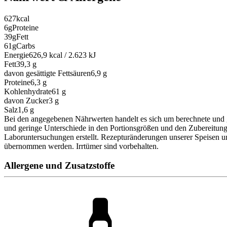
627
kcal
6g
Proteine
39g
Fett
61g
Carbs
Energie
626,9 kcal / 2.623 kJ
Fett
39,3
g
davon gesättigte Fettsäuren
6,9
g
Proteine
6,3
g
Kohlenhydrate
61
g
davon Zucker
3
g
Salz
1,6
g
Bei den angegebenen Nährwerten handelt es sich um berechnete und 
und geringe Unterschiede in den Portionsgrößen und den Zubereitun
Laboruntersuchungen erstellt. Rezepturänderungen unserer Speisen u
übernommen werden. Irrtümer sind vorbehalten.
Allergene und Zusatzstoffe