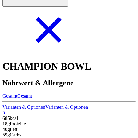
CHAMPION BOWL
Nährwert & Allergene
Gesamt
Gesamt
Varianten & Optionen
Varianten & Optionen
5
685
kcal
18g
Proteine
40g
Fett
59g
Carbs