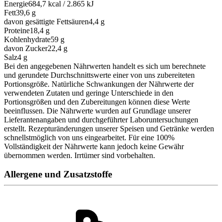
Energie
684,7 kcal / 2.865 kJ
Fett
39,6
g
davon gesättigte Fettsäuren
4,4
g
Proteine
18,4
g
Kohlenhydrate
59
g
davon Zucker
22,4
g
Salz
4
g
Bei den angegebenen Nährwerten handelt es sich um berechnete
und gerundete Durchschnittswerte einer von uns zubereiteten
Portionsgröße. Natürliche Schwankungen der Nährwerte der
verwendeten Zutaten und geringe Unterschiede in den
Portionsgrößen und den Zubereitungen können diese Werte
beeinflussen. Die Nährwerte wurden auf Grundlage unserer
Lieferantenangaben und durchgeführter Laboruntersuchungen
erstellt. Rezepturänderungen unserer Speisen und Getränke werden
schnellstmöglich von uns eingearbeitet. Für eine 100%
Vollständigkeit der Nährwerte kann jedoch keine Gewähr
übernommen werden. Irrtümer sind vorbehalten.
Allergene und Zusatzstoffe