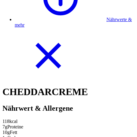
Nährwerte &
mehr
CHEDDARCREME
Nährwert & Allergene
118
kcal
7g
Proteine
10g
Fett