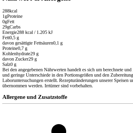
288
kcal
1g
Proteine
0g
Fett
29g
Carbs
Energie
288 kcal / 1.205 kJ
Fett
0,5
g
davon gesättigte Fettsäuren
0,1
g
Proteine
0,7
g
Kohlenhydrate
29
g
davon Zucker
29
g
Salz
0
g
Bei den angegebenen Nährwerten handelt es sich um berechnete und 
und geringe Unterschiede in den Portionsgrößen und den Zubereitun
Laboruntersuchungen erstellt. Rezepturänderungen unserer Speisen u
übernommen werden. Irrtümer sind vorbehalten.
Allergene und Zusatzstoffe