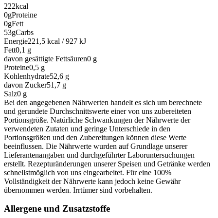
222
kcal
0g
Proteine
0g
Fett
53g
Carbs
Energie
221,5 kcal / 927 kJ
Fett
0,1
g
davon gesättigte Fettsäuren
0
g
Proteine
0,5
g
Kohlenhydrate
52,6
g
davon Zucker
51,7
g
Salz
0
g
Bei den angegebenen Nährwerten handelt es sich um berechnete
und gerundete Durchschnittswerte einer von uns zubereiteten
Portionsgröße. Natürliche Schwankungen der Nährwerte der
verwendeten Zutaten und geringe Unterschiede in den
Portionsgrößen und den Zubereitungen können diese Werte
beeinflussen. Die Nährwerte wurden auf Grundlage unserer
Lieferantenangaben und durchgeführter Laboruntersuchungen
erstellt. Rezepturänderungen unserer Speisen und Getränke werden
schnellstmöglich von uns eingearbeitet. Für eine 100%
Vollständigkeit der Nährwerte kann jedoch keine Gewähr
übernommen werden. Irrtümer sind vorbehalten.
Allergene und Zusatzstoffe